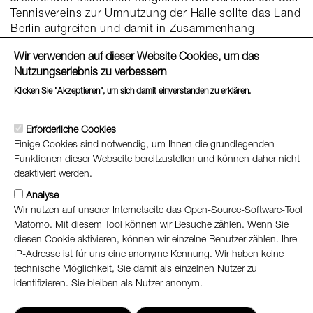
Tennisvereins zur Umnutzung der Halle sollte das Land
Berlin aufgreifen und damit in Zusammenhang
stehende Maßnahmen finanziell unterstützen.
Wir verwenden auf dieser Website Cookies, um das
Nutzungserlebnis zu verbessern
Alle Projekte
Klicken Sie "Akzeptieren", um sich damit einverstanden zu erklären.
Weitere Informationen
Erforderliche Cookies
Datenschutz
Einige Cookies sind notwendig, um Ihnen die grundlegenden
Impressum
Funktionen dieser Webseite bereitzustellen und können daher nicht
Barrierefreiheitserklärung
deaktiviert werden.
Analyse
Wir nutzen auf unserer Internetseite das Open-Source-Software-Tool
Matomo. Mit diesem Tool können wir Besuche zählen. Wenn Sie
diesen Cookie aktivieren, können wir einzelne Benutzer zählen. Ihre
IP-Adresse ist für uns eine anonyme Kennung. Wir haben keine
technische Möglichkeit, Sie damit als einzelnen Nutzer zu
identifizieren. Sie bleiben als Nutzer anonym.