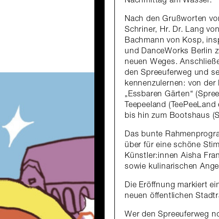
Nach den Grußworten von
Schriner, Hr. Dr. Lang vo
Bachmann von Kosp, inspi
und DanceWorks Berlin zu
neuen Weges. Anschließe
den Spreeuferweg und se
kennenzulernen: von der 
„Essbaren Gärten“ (Spree
Teepeeland (TeePeeLand e
bis hin zum Bootshaus (S
Das bunte Rahmenprogra
über für eine schöne Sti
Künstler:innen Aisha Fra
sowie kulinarischen Ang
Die Eröffnung markiert e
neuen öffentlichen Stadtr
Wer den Spreeuferweg noc