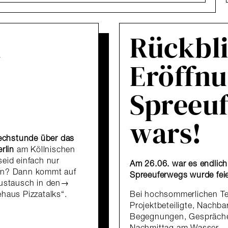
m
Rückbli
Eröffnu
Spreeuf
wars!
echstunde über das
rlin
am Köllnischen
seid einfach nur
Am 26.06. war es endlich
ren? Dann kommt auf
Spreeuferwegs wurde feier
Austausch in den
ehaus Pizzatalks“.
Bei hochsommerlichen Te
Projektbeteiligte, Nachb
Begegnungen, Gespräche 
Nachmittag am Wasser.