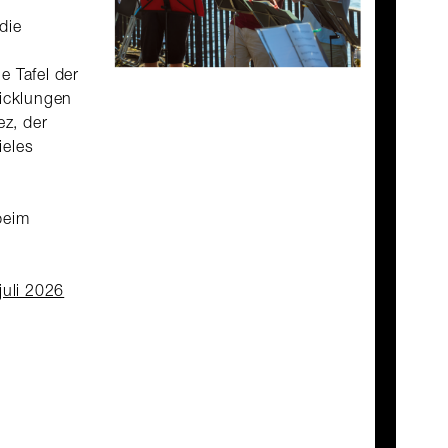
die
e Tafel der
wicklungen
z, der
ieles
beim
juli 2026