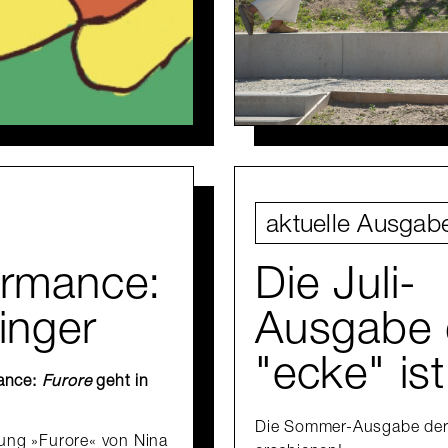
aktuelle Ausgab
ormance:
Die Juli-
inger
Ausgabe 
"ecke" is
mance:
Furore
geht in
Die Sommer-Ausgabe der 
lung »Furore« von Nina