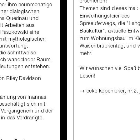
erschienen!
über ihre neunmonatige
Themen sind dieses mal: 
iner dialogischen
Einweihungsfeier des
Tina Quednau und
Spreeuferwegs, die "Lang
it Arbeiten aus
Baukultur", aktuelle Ent
 Paszkowski eine
zum Wohnungsbau im Kie
 mit mythologischen
antwortung,
Waisenbrückentag, und v
ie schrittweise
mehr.
 sich wandelnder Raum,
eutungen entstehen.
Wir wünschen viel Spaß 
Lesen!
on Riley Davidson
ecke köpenicker, nr.2, 
zählung von Inannas
eschäftigt sich mit
t Vergangenem und der
 in das Verdrängte.