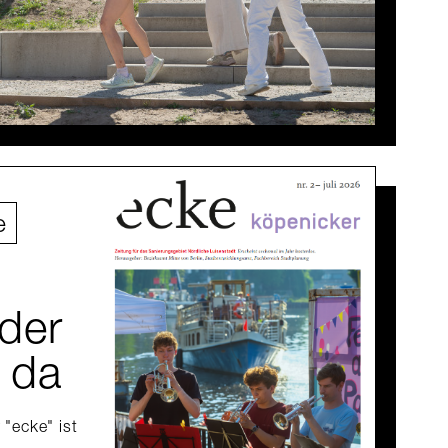
e
der
t da
"ecke" ist