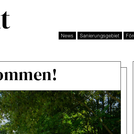
News
Sanierungsgebiet
För
kommen!