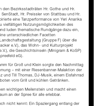
 den Bezirksstadträten Hr. Gothe und Hr.
n SenStadt, Hr. Preissler von Stattbau und Hr.
rierte eine Tanzperformance von Yeri Anarika
 vielfältigen Nutzungsmöglichkeiten des
nd luden thematische Rundgänge dazu ein,
ine unterschiedlichen Facetten
Landschaftsgestaltung (Gruppe F) über die
acker e.V.), das Wohn- und Kulturprojekt
.V.), die Geschichtsinseln (Minigram & KoSP)
preefeld eG).
mm für Groß und Klein sorgte den Nachmittag
mmung – mit einer Riesenbanner-Malaktion der
nz und Till Thomas, DJ-Musik, einem Eisfahrrad
eboten vom Grill und kühlen Getränken.
inen wichtigen Meilenstein und macht einen
aum an der Spree für alle erlebbar.
h nicht kennt: Ein Spaziergang entlang der